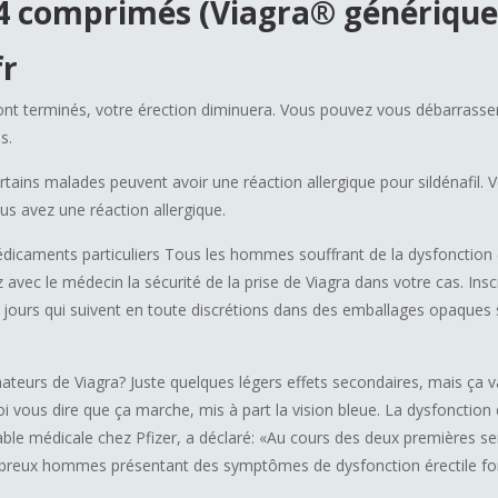
24 comprimés (Viagra® générique)
fr
ont terminés, votre érection diminuera. Vous pouvez vous débarrasse
s.
tains malades peuvent avoir une réaction allergique pour sildénafil.
s avez une réaction allergique.
médicaments particuliers Tous les hommes souffrant de la dysfonction 
z avec le médecin la sécurité de la prise de Viagra dans votre cas. Insc
 jours qui suivent en toute discrétions dans des emballages opaques
teurs de Viagra? Juste quelques légers effets secondaires, mais ça 
oi vous dire que ça marche, mis à part la vision bleue. La dysfonction é
nsable médicale chez Pfizer, a déclaré: «Au cours des deux premières 
breux hommes présentant des symptômes de dysfonction érectile fon