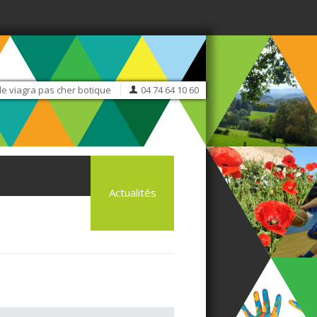
 viagra pas cher botique
04 74 64 10 60
Actualités