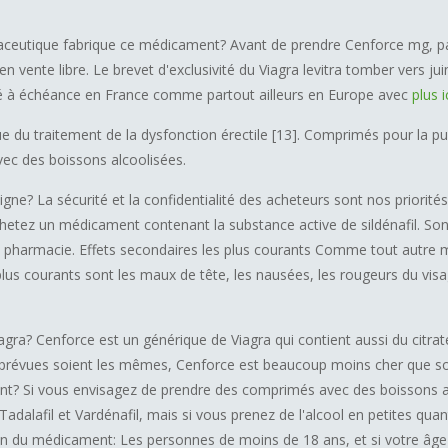
ceutique fabrique ce médicament? Avant de prendre Cenforce mg, par
vente libre. Le brevet d'exclusivité du Viagra levitra tomber vers juin
rivé à échéance en France comme partout ailleurs en Europe avec
plus i
ue du traitement de la dysfonction érectile [13]. Comprimés pour la pu
ec des boissons alcoolisées.
gne? La sécurité et la confidentialité des acheteurs sont nos priorité
tez un médicament contenant la substance active de sildénafil. S
n pharmacie. Effets secondaires les plus courants Comme tout autre
plus courants sont les maux de tête, les nausées, les rougeurs du vis
agra? Cenforce est un générique de Viagra qui contient aussi du citra
ons prévues soient les mêmes, Cenforce est beaucoup moins cher que
t? Si vous envisagez de prendre des comprimés avec des boissons alco
Tadalafil et Vardénafil, mais si vous prenez de l'alcool en petites qua
sation du médicament: Les personnes de moins de 18 ans, et si votre âge 