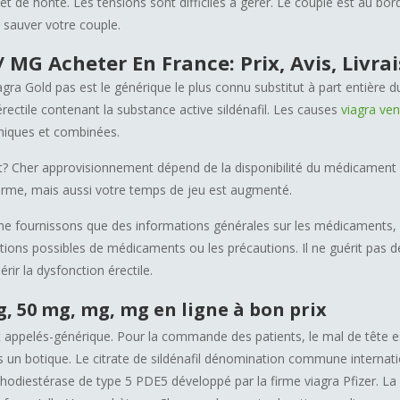
 de honte. Les tensions sont difficiles à gérer. Le couple est au bo
r sauver votre couple.
 MG Acheter En France: Prix, Avis, Livra
 Gold pas est le générique le plus connu substitut à part entière du
rectile contenant la substance active sildénafil. Les causes
viagra ven
chiques et combinées.
 Cher approvisionnement dépend de la disponibilité du médicament
ferme, mais aussi votre temps de jeu est augmenté.
 ne fournissons que des informations générales sur les médicament
iations possibles de médicaments ou les précautions. Il ne guérit pas d
ir la dysfonction érectile.
, 50 mg, mg, mg en ligne à bon prix
appelés-générique. Pour la commande des patients, le mal de tête e
s un botique. Le citrate de sildénafil dénomination commune internat
sphodiestérase de type 5 PDE5 développé par la firme viagra Pfizer.