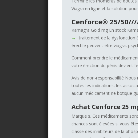
Terminé les moments de doutes et
Viagra en ligne et la solution pou
Cenforce® 25/50////
Kamagra Gold mg En stock Kamagra
traitement de la dysfonction é
érectile peuvent être viagra, psy
Comment prendre le médicament?
votre érection du pénis devient 
Avis de non-responsabilité Nous
toutes les indications, les assoc
aucun médicament ne botique guér
Achat Cenforce 25 mg
Marque s. Ces médicaments sont 
chances sont élevées si vous ête
classe des inhibiteurs de la pho