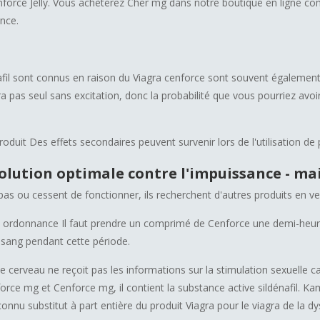
force Jelly. Vous achèterez Cher mg dans notre boutique en ligne co
nce.
afil sont connus en raison du Viagra cenforce sont souvent égalemen
dra pas seul sans excitation, donc la probabilité que vous pourriez avo
oduit Des effets secondaires peuvent survenir lors de l'utilisation de p
olution optimale contre l'impuissance - mai
as ou cessent de fonctionner, ils recherchent d'autres produits en vent
rdonnance Il faut prendre un comprimé de Cenforce une demi-heure 
e sang pendant cette période.
e cerveau ne reçoit pas les informations sur la stimulation sexuelle cau
rce mg et Cenforce mg, il contient la substance active sildénafil.
onnu substitut à part entière du produit Viagra pour le viagra de la dy