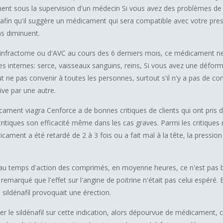
ent sous la supervision d'un médecin Si vous avez des problèmes de 
fin qu'il suggère un médicament qui sera compatible avec votre pre
ns diminuent.
infractome ou d'AVC au cours des 6 derniers mois, ce médicament ne 
 internes: serce, vaisseaux sanguins, reins, Si vous avez une déform
 ne pas convenir à toutes les personnes, surtout s'il n'y a pas de comp
ive par une autre.
ament viagra Cenforce a de bonnes critiques de clients qui ont pris
tiques son efficacité même dans les cas graves. Parmi les critiques n
dicament a été retardé de 2 à 3 fois ou a fait mal à la tête, la pressio
t au temps d'action des comprimés, en moyenne heures, ce n'est pas 
t remarqué que l'effet sur l'angine de poitrine n'était pas celui espéré.
 sildénafil provoquait une érection.
er le sildénafil sur cette indication, alors dépourvue de médicament, 