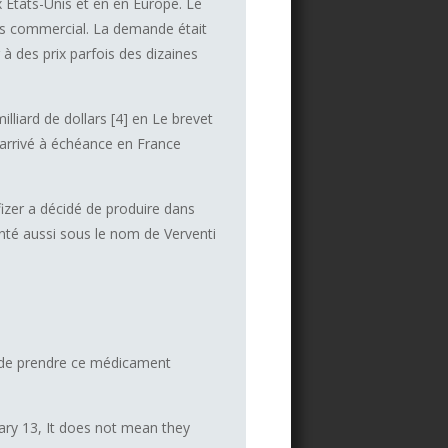
 États-Unis et en en Europe. Le
ès commercial. La demande était
 à des prix parfois des dizaines
illiard de dollars [4] en Le brevet
st arrivé à échéance en France
fizer a décidé de produire dans
enté aussi sous le nom de Verventi
le de prendre ce médicament
ary 13, It does not mean they