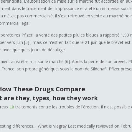
érendipité. L'autorisation de mise sur le marché fut accordée en aux
cament dans le traitement de l'impuissance et a été un immense succ
ra n'était pas commercialisé, il s'est retrouvé en vente au marché noir
commercial légal.
aboratoires Pfizer, la vente des petites pilules bleues a rapporté 1,93 m
ber vers juin [5] , mais ce n'est en fait que le 21 juin que le brevet e
e avec quelques jours de décalage.
ient ainsi être mis sur le marché [6]. Après la perte de son brevet, P
 France, son propre générique, sous le nom de Sildenafil Pfizer prés
: How These Drugs Compare
t are they, types, how they work
breux
Là
traitements contre les troubles de l'érection, il n'est possib
esting differences… What is Viagra? Last medically reviewed on Febru