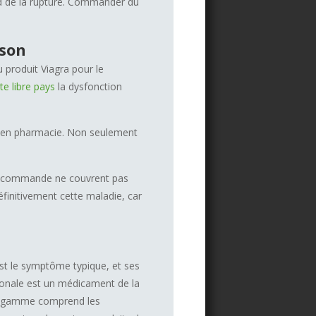
rd de la rupture. Commander du
ison
 produit Viagra pour le
te libre pays
la dysfonction
 en pharmacie. Non seulement
s, commande ne couvrent pas
éfinitivement cette maladie, car
st le symptôme typique, et ses
ionale est un médicament de la
 La gamme comprend les